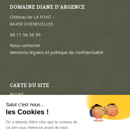
DOMAINE DIANE D’ARGENCE
Château de LA FONT –
86450 CHENEVELLES
06 11 56 56 99
Nous contacter
Mentions légales et politique de confidentialité
CARTE DU SITE
Accueil
Notre domaine
Salut c'est nous...
Sécurité
les Cookies !
Chasse individuelle, à l’approche ou à l’affut
Privatisation de notre domaine
On a attendu d'être sûrs que le contenu de
Contact
ce site vous intéresse avant de vous