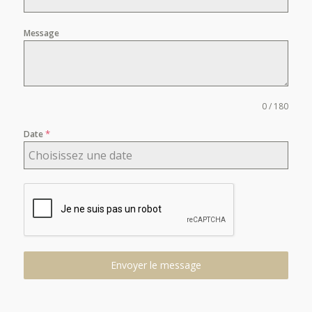
Message
0 / 180
*
Date
Envoyer le message